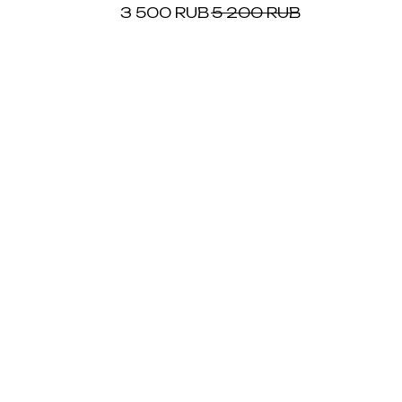
3 500
RUB
5 200
RUB