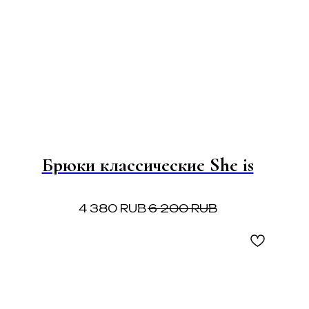
Брюки классические She is
4 380
RUB
6 200
RUB