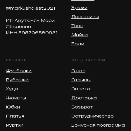
Брюки
@markusha.est2021
Лонгсливы
ИП Арутюнян Мари
Топы
Лёваевна
ИНН 595706580931
Майки
Боди
каталог
покупателям
Футболки
О нас
Рубашки
Отзывы
Худи
Оплата
Жакеты
Доставка
Юбки
Возврат
Платья
Сотрудничество
Куртки
Бонусная программа