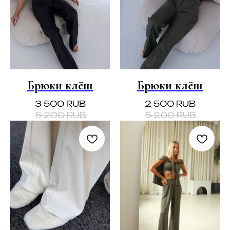
Брюки клёш
Брюки клёш
3 500
RUB
2 500
RUB
5 200
RUB
5 200
RUB