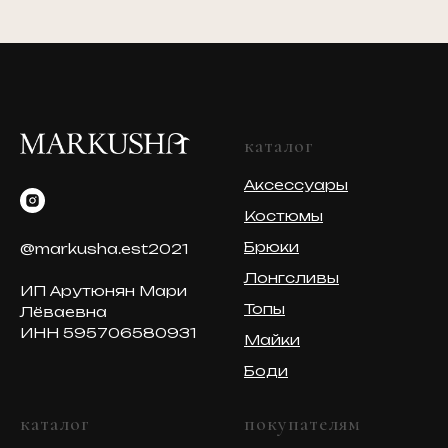
каталог
Аксессуары
Костюмы
Брюки
@markusha.est2021
Лонгсливы
ИП Арутюнян Мари
Топы
Лёваевна
ИНН 595706580931
Майки
Боди
каталог
покупателям