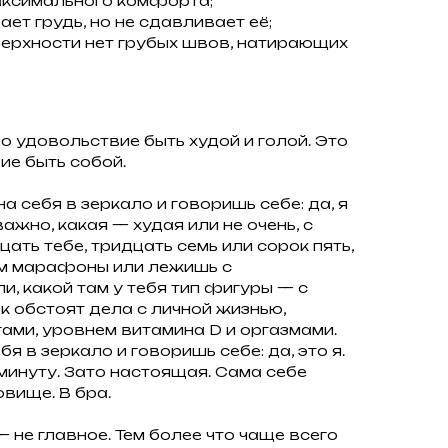
ксимального комфорта;
ет грудь, но не сдавливает её;
верхности нет грубых швов, натирающих
о удовольствие быть худой и голой. Это
е быть собой.
 себя в зеркало и говоришь себе: да, я
 важно, какая — худая или не очень, с
цать тебе, тридцать семь или сорок пять,
ам марафоны или лежишь с
, какой там у тебя тип фигуры — с
ак обстоят дела с личной жизнью,
ьгами, уровнем витамина D и оргазмами.
я в зеркало и говоришь себе: да, это я.
у минуту. Зато настоящая. Сама себе
вище. В бра.
 не главное. Тем более что чаще всего