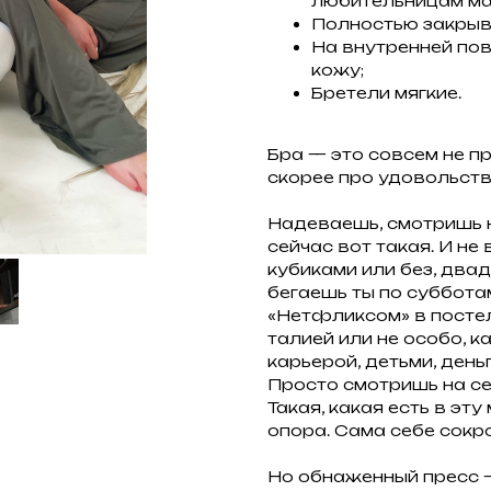
любительницам ма
Полностью закрыва
На внутренней по
кожу;
Бретели мягкие.
Бра — это совсем не пр
скорее про удовольстви
Надеваешь, смотришь на
сейчас вот такая. И не
кубиками или без, двад
бегаешь ты по суббот
«Нетфликсом» в постели
талией или не особо, к
карьерой, детьми, ден
Просто смотришь на себ
Такая, какая есть в эт
опора. Сама себе сокро
Но обнаженный пресс —