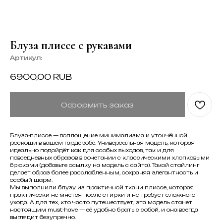
Блуза плиссе с рукавами
Артикул:
6900,00
RUB
Оформить заказ
Блуза-плиссе — воплощение минимализма и утончённой
роскоши в вашем гардеробе. Универсальная модель, которая
идеально подойдёт как для особых выходов, так и для
повседневных образов в сочетании с классическими хлопковыми
брюками (добавьте ссылку на модель с сайта). Такой стайлинг
делает образ более расслабленным, сохраняя элегантность и
особый шарм.
Мы выполнили блузу из практичной ткани плиссе, которая
практически не мнётся после стирки и не требует сложного
ухода. А для тех, кто часто путешествует, эта модель станет
настоящим must-have — её удобно брать с собой, и она всегда
выглядит безупречно.