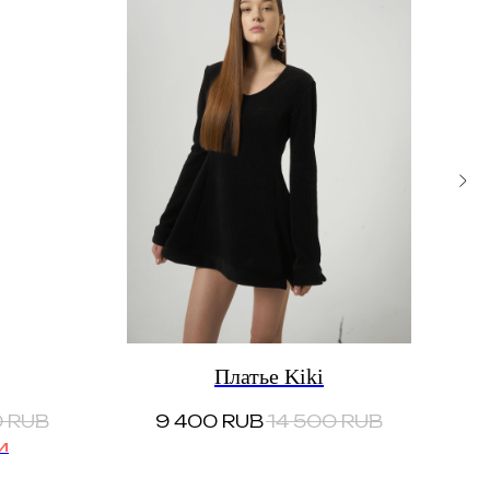
Платье Kiki
0
RUB
9 400
RUB
14 500
RUB
и