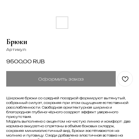
Брюки
Артикул:
9500,00
RUB
Оформить заказ
Широкие брюки со средней посадкой формируют вытянутый,
собранный силуэт, сохраняя при этом ощущение естественной
расслабленности. Свободная архитектурная ширина и
благородная глубина чёрного создают эффект уверенного
присутствия.
Модель выполнена с акцентом на чистую линию и комфорт: два
кармана аккуратно спрятаны в объёме боковых складок,
сохраняя минималистичный вид. Брюки застёгиваются на
молнию и пуговицу. Сзади добавлена эластичная вставка на