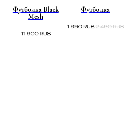
Футболка Black
Футболка
Mesh
1 990
RUB
2 490
RUB
4
UB
11 900
RUB