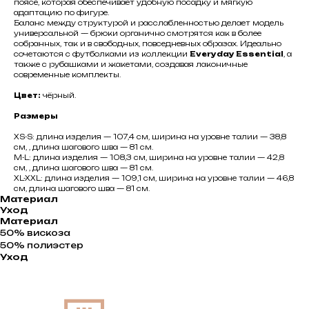
поясе, которая обеспечивает удобную посадку и мягкую
адаптацию по фигуре.
Баланс между структурой и расслабленностью делает модель
универсальной — брюки органично смотрятся как в более
собранных, так и в свободных, повседневных образах. Идеально
сочетаются с футболками из коллекции
Everyday Essential
, а
также с рубашками и жакетами, создавая лаконичные
современные комплекты.
Цвет:
чёрный.
Размеры
XS-S: длина изделия — 107,4 см, ширина на уровне талии — 38,8
см, , длина шагового шва — 81 см.
M-L: длина изделия — 108,3 см, ширина на уровне талии — 42,8
см, , длина шагового шва — 81 см.
XL-XXL: длина изделия — 109,1 см, ширина на уровне талии — 46,8
см, длина шагового шва — 81 см.
Материал
Уход
Материал
50% вискоза
50% полиэстер
Уход